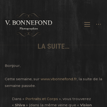
LA SUITE…
Bonjour,
Cette semaine, sur
www.vbonnefond.fr
, la suite de la
semaine passée.
Dans «
Portraits et Corps
», vous trouverez
«
Shiva
» (dans la même veine que «
Vision