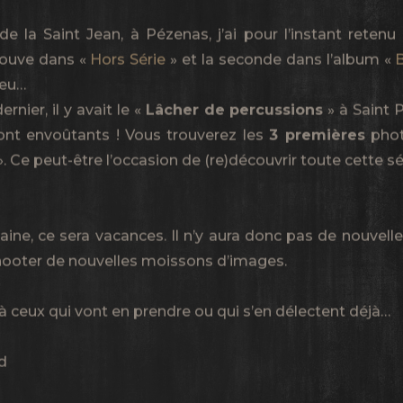
de la Saint Jean, à Pézenas, j’ai pour l’instant rete
rouve dans «
Hors Série
» et la seconde dans l’album «
peu…
nier, il y avait le «
Lâcher de percussions
» à Saint 
ont envoûtants ! Vous trouverez les
3 premières
phot
. Ce peut-être l’occasion de (re)découvrir toute cette s
ine, ce sera vacances. Il n’y aura donc pas de nouvelle
shooter de nouvelles moissons d’images.
 ceux qui vont en prendre ou qui s’en délectent déjà…
d