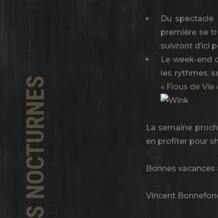
Du spectacle 
première se t
suivront d’ici 
Le week-end der
les rythmes s
SPECTACLES NOCTURNES
«
Flous de Vie
»
La semaine procha
en profiter pour 
Bonnes vacances à
Vincent Bonnefon