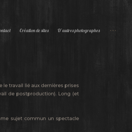
ontact
Création de sites
D’autres photographes
 le travail lié aux dernières prises
vail de postproduction). Long (et
omme sujet commun un spectacle