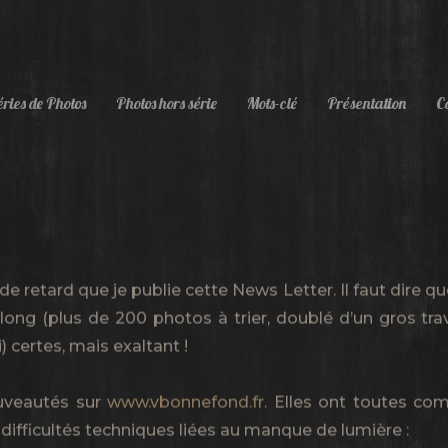
ries de Photos
Photos hors série
Mots-clé
Présentation
C
e retard que je publie cette News Letter. Il faut dire que
 long (plus de 200 photos à trier, doublé d’un gros tra
ni) certes, mais exaltant !
ouveautés sur
www.vbonnefond.fr
. Elles ont toutes c
 difficultés techniques liées au manque de lumière :