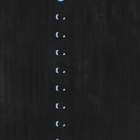
Chuuuuut !
À l’abris du temps
Triptyque – Jeux de plage
Balade en bord de mer
Tempête
La brume et le rocher
RIP
Silence bleu